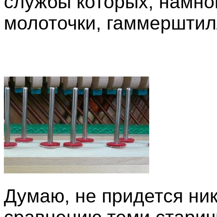
службы которых, намног
молоточки, гаммерштилл
Думаю, не придется ник